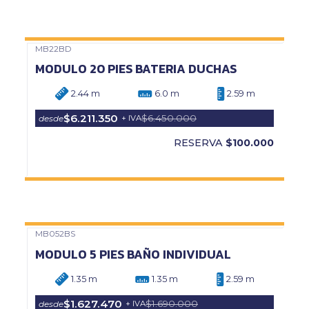
MB22BD
Precio Web
MODULO 20 PIES BATERIA DUCHAS
2.44 m
6.0 m
2.59 m
$6.211.350
$6.450.000
desde
+ IVA
RESERVA
$100.000
MB052BS
Precio Web
MODULO 5 PIES BAÑO INDIVIDUAL
1.35 m
1.35 m
2.59 m
$1.627.470
$1.690.000
desde
+ IVA