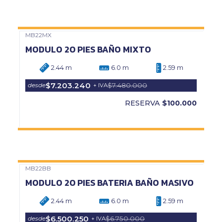
MB22MX
Precio Web
MODULO 20 PIES BAÑO MIXTO
2.44 m
6.0 m
2.59 m
$7.203.240
$7.480.000
desde
+ IVA
RESERVA
$100.000
MB22BB
Precio Web
MODULO 20 PIES BATERIA BAÑO MASIVO
2.44 m
6.0 m
2.59 m
$6.500.250
$6.750.000
desde
+ IVA