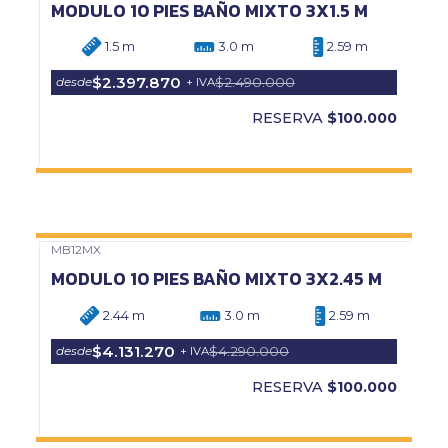
MODULO 10 PIES BAÑO MIXTO 3X1.5 M
1.5 m
3.0 m
2.59 m
$2.397.870
$2.490.000
desde
+ IVA
RESERVA
$100.000
MB12MX
Precio Web
MODULO 10 PIES BAÑO MIXTO 3X2.45 M
2.44 m
3.0 m
2.59 m
$4.131.270
$4.290.000
desde
+ IVA
RESERVA
$100.000