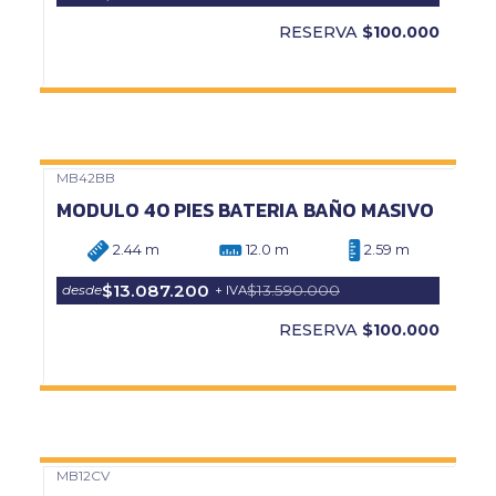
RESERVA
$100.000
MB42BB
Precio Web
MODULO 40 PIES BATERIA BAÑO MASIVO
2.44 m
12.0 m
2.59 m
$13.087.200
$13.590.000
desde
+ IVA
RESERVA
$100.000
MB12CV
Precio Web