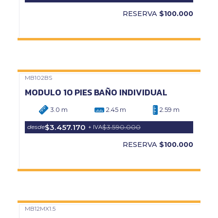
RESERVA
$100.000
MB102BS
Precio Web
MODULO 10 PIES BAÑO INDIVIDUAL
3.0 m
2.45 m
2.59 m
$3.457.170
$3.590.000
desde
+ IVA
RESERVA
$100.000
MB12MX1.5
Precio Web