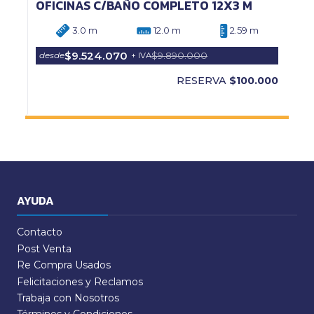
OFICINAS C/BAÑO COMPLETO 12X3 M
3.0 m
12.0 m
2.59 m
$9.524.070
$9.890.000
desde
+ IVA
RESERVA
$100.000
AYUDA
Contacto
Post Venta
Re Compra Usados
Felicitaciones y Reclamos
Trabaja con Nosotros