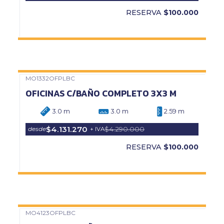
RESERVA
$100.000
MO1332OFPLBC
Precio Web
OFICINAS C/BAÑO COMPLETO 3X3 M
3.0 m
3.0 m
2.59 m
$4.131.270
$4.290.000
desde
+ IVA
RESERVA
$100.000
MO4123OFPLBC
Precio Web