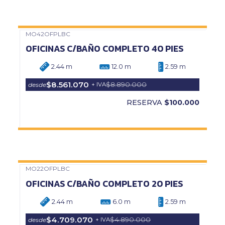
MO42OFPLBC
Precio Web
OFICINAS C/BAÑO COMPLETO 40 PIES
2.44 m
12.0 m
2.59 m
$8.561.070
$8.890.000
desde
+ IVA
RESERVA
$100.000
MO22OFPLBC
Precio Web
OFICINAS C/BAÑO COMPLETO 20 PIES
2.44 m
6.0 m
2.59 m
$4.709.070
$4.890.000
desde
+ IVA