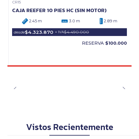
CR15
Precio Web
CAJA REEFER 10 PIES HC (SIN MOTOR)
2.45 m
3.0 m
2.89 m
$4.323.870
$4.490.000
desde
+ IVA
RESERVA
$100.000
Vistos Recientemente