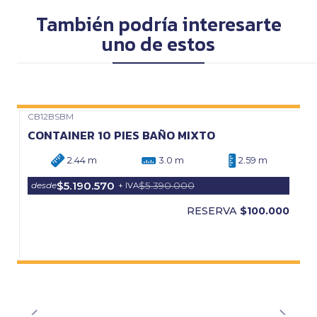
También podría interesarte
uno de estos
CB12BSBM
Precio Web
CONTAINER 10 PIES BAÑO MIXTO
2.44 m
3.0 m
2.59 m
$5.190.570
$5.390.000
desde
+ IVA
RESERVA
$100.000