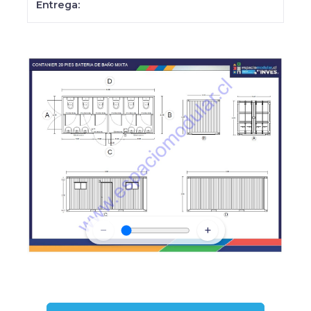
Entrega:
−
+