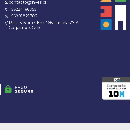
contacto@inves.cl
+56224166055
+56991821782
Ruta 5 Norte, Km 466,Parcela 27-A,
Coquimbo, Chile