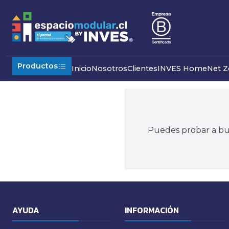
Inicio
Productos Especiales
Otros
Faenas
Productos
Inicio
Nosotros
Clientes
INVES Home
Net Z
Puedes probar a bus
AYUDA
INFORMACIÓN