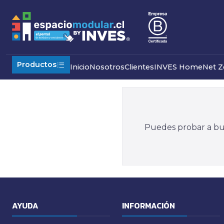
Inicio
Comercial
Containers Marítimos Modificados
Otros
Productos
Inicio
Nosotros
Clientes
INVES Home
Net Z
Puedes probar a bus
AYUDA
INFORMACIÓN