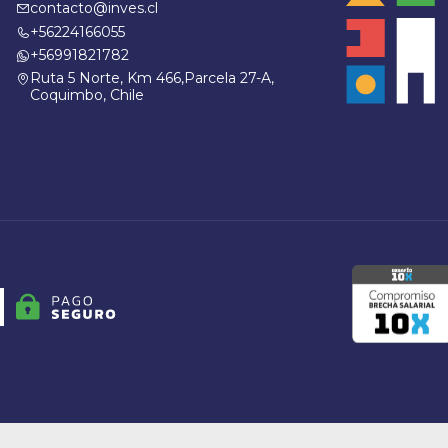
contacto@inves.cl
+56224166055
+56991821782
Ruta 5 Norte, Km 466,Parcela 27-A,
Coquimbo, Chile