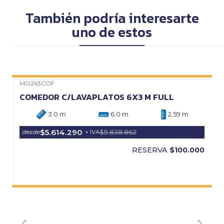
También podría interesarte
uno de estos
MO263COF
Precio Web
COMEDOR C/LAVAPLATOS 6X3 M FULL
3.0 m
6.0 m
2.59 m
$5.614.290
$5.838.862
desde
+ IVA
RESERVA
$100.000