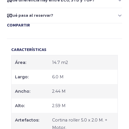
¿Qué diferencia hay entre ECO, STD y TOP?
¿Qué pasa al reservar?
COMPARTIR
CARACTERÍSTICAS
Área:
14.7 m2
Largo:
6.0 M
Ancho:
2.44 M
Alto:
2.59 M
Artefactos:
Cortina roller 5.0 x 2.0 M. +
Motor.