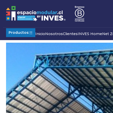
Inicio
Industrial
Galpones Modulares
Galpón Reticulado
Productos
Inicio
Nosotros
Clientes
INVES Home
Net Z