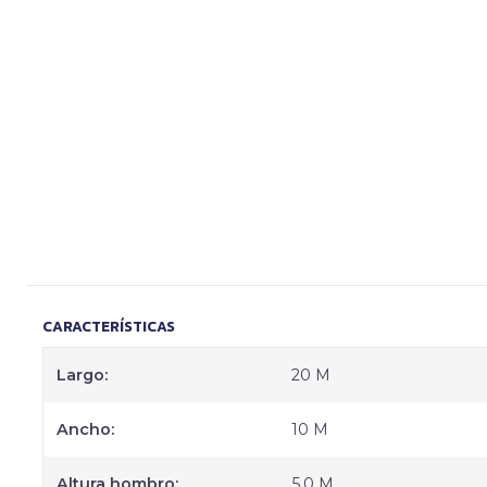
CARACTERÍSTICAS
Largo:
20 M
Ancho:
10 M
Altura hombro:
5.0 M