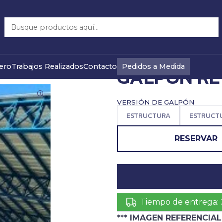
GALPON RETICULADO 10 X 20 M
|
PRECIO WEB
Pedidos a Medida
ero
Trabajos Realizados
Contacto
GALPON RE
VERSIÓN DE GALPÓN
ESTRUCTURA
ESTRUCTU
RESERVAR
Tiempo de entrega:
*** IMAGEN REFERENCIAL 