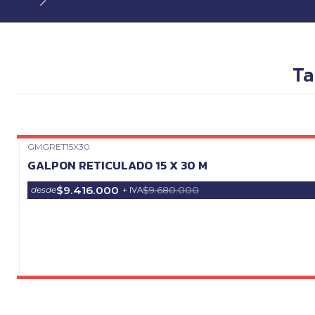
Ta
GMGRET15X30
Precio Web
GALPON RETICULADO 15 X 30 M
$9.416.000
$9.680.000
desde
+ IVA