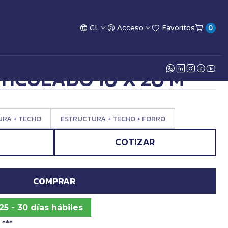
CL
Acceso
Favoritos
0
TICULADO 10 X 20 M
RA + TECHO
ESTRUCTURA + TECHO + FORRO
COTIZAR
COMPRAR
25 - 30 días hábiles
***